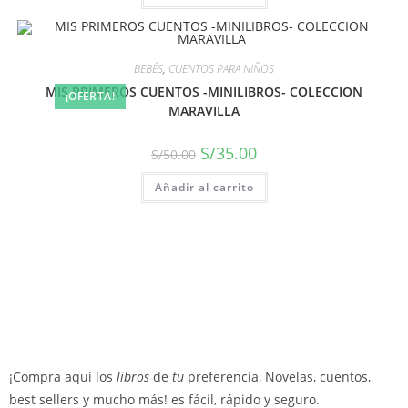
BEBÉS
,
CUENTOS PARA NIÑOS
MIS PRIMEROS CUENTOS -MINILIBROS- COLECCION
¡OFERTA!
MARAVILLA
S/
35.00
S/
50.00
Añadir al carrito
¡Compra aquí los
libros
de
tu
preferencia, Novelas, cuentos,
best sellers y mucho más! es fácil, rápido y seguro.