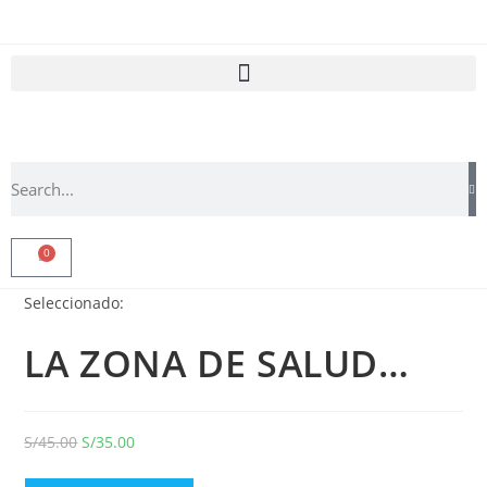
0
Seleccionado:
LA ZONA DE SALUD…
S/
45.00
S/
35.00