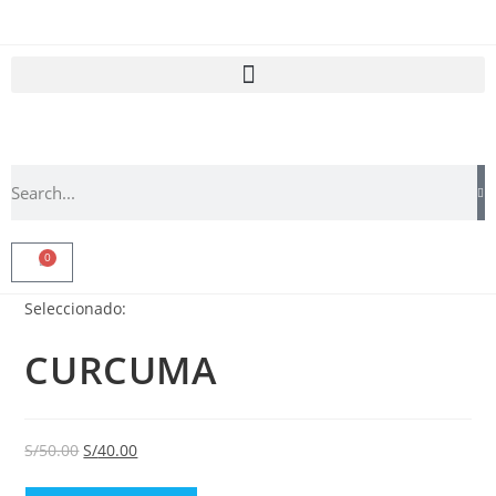
0
Seleccionado:
CURCUMA
S/
50.00
S/
40.00