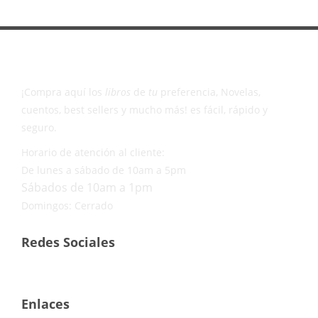
¡Compra aquí los
libros
de
tu
preferencia, Novelas,
cuentos, best sellers y mucho más! es fácil, rápido y
seguro.
Horario de atención al cliente:
De lunes a sábado de 10am a 5pm
Sábados de 10am a 1pm
Domingos: Cerrado
Redes Sociales
Enlaces