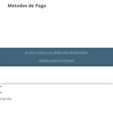
Metodos de Pago
© 2022 TODOS LOS DERECHOS RESERVADOS
DISEÑO WEB PUNTOWEB
Inicio
Cuenta
Nosotros
Tienda
Contacto
×
×
Carrito