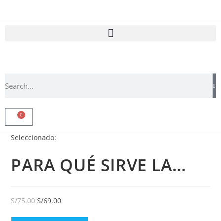
0
Seleccionado:
PARA QUÉ SIRVE LA…
S/
75.00
S/
69.00