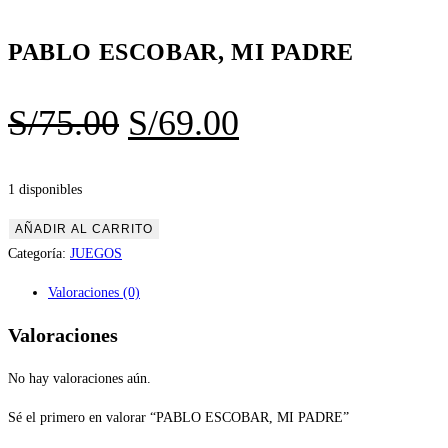
PABLO ESCOBAR, MI PADRE
El
El
S/
75.00
S/
69.00
precio
precio
original
actual
1 disponibles
era:
es:
PABLO
AÑADIR AL CARRITO
ESCOBAR,
Categoría:
JUEGOS
S/75.00.
S/69.00.
MI
Valoraciones (0)
PADRE
cantidad
Valoraciones
No hay valoraciones aún.
Sé el primero en valorar “PABLO ESCOBAR, MI PADRE”