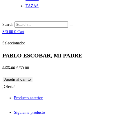
TAZAS
Search
S/
0.00
0
Cart
Seleccionado:
PABLO ESCOBAR, MI PADRE
El
El
S/
75.00
S/
69.00
precio
precio
PABLO
Añadir al carrito
original
actual
ESCOBAR,
¡Oferta!
era:
es:
MI
S/75.00.
S/69.00.
Producto anterior
PADRE
cantidad
Siguiente producto