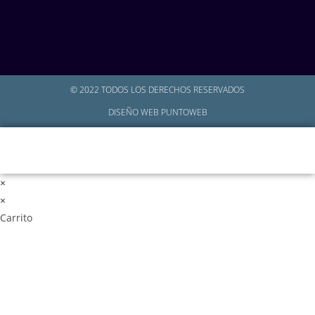
© 2022 TODOS LOS DERECHOS RESERVADOS
DISEÑO WEB PUNTOWEB
Inicio
Cuenta
Nosotros
Tienda
Contacto
×
×
Carrito