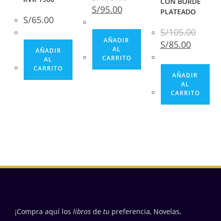
CON BORDE
S/
95.00
PLATEADO
S/
65.00
S/
105.00
AÑADIR
S/
85.00
AL
AÑADIR
CARRITO
AL
CARRITO
AÑADIR
AL
CARRITO
¡Compra aquí los
libros
de
tu
preferencia, Novelas,