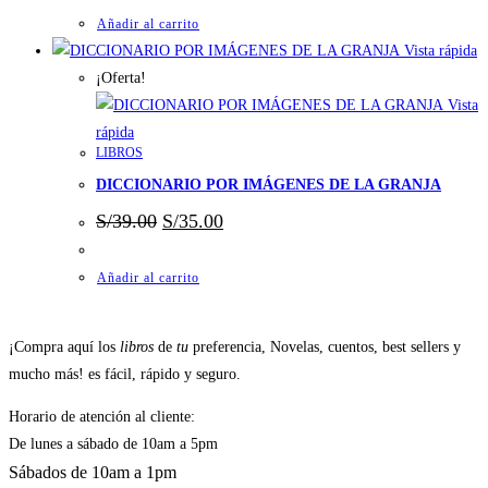
Añadir al carrito
Vista rápida
¡Oferta!
Vista
rápida
LIBROS
DICCIONARIO POR IMÁGENES DE LA GRANJA
El
El
S/
39.00
S/
35.00
precio
precio
original
actual
era:
es:
Añadir al carrito
S/39.00.
S/35.00.
¡Compra aquí los
libros
de
tu
preferencia, Novelas, cuentos, best sellers y
mucho más! es fácil, rápido y seguro.
Horario de atención al cliente:
De lunes a sábado de 10am a 5pm
Sábados de 10am a 1pm