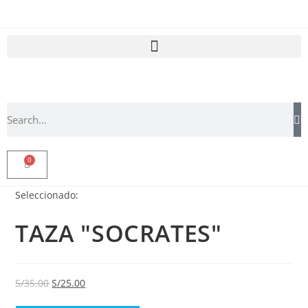
0
Seleccionado:
TAZA "SOCRATES"
S/
35.00
S/
25.00