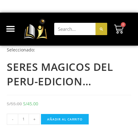
0
Seleccionado:
SERES MAGICOS DEL
PERU-EDICION…
S/
55.00
S/
45.00
-
+
AÑADIR AL CARRITO