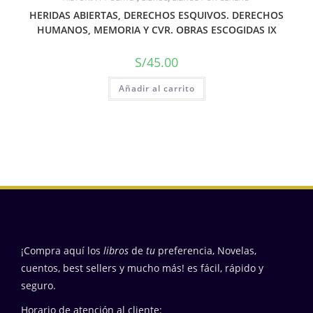
HERIDAS ABIERTAS, DERECHOS ESQUIVOS. DERECHOS
HUMANOS, MEMORIA Y CVR. OBRAS ESCOGIDAS IX
S/
45.00
Añadir al carrito
¡Compra aquí los
libros
de
tu
preferencia, Novelas,
cuentos, best sellers y mucho más! es fácil, rápido y
seguro.
Horario de atención al cliente: