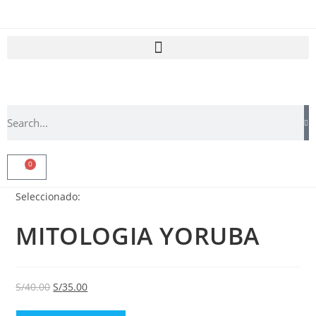
0
Seleccionado:
MITOLOGIA YORUBA
S/
40.00
S/
35.00