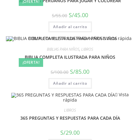
ANIMALES PERUANOS PARA JUGAR Y COLOREAR
¡OFERTA!
S/
45.00
S/
55.00
Añadir al carrito
Vista rápida
BIBLIAS PARA NIÑOS
,
LIBROS
BIBLIA COMPLETA ILUSTRADA PARA NIÑOS
¡OFERTA!
S/
85.00
S/
100.00
Añadir al carrito
Vista
rápida
LIBROS
365 PREGUNTAS Y RESPUESTAS PARA CADA DÍA
S/
29.00