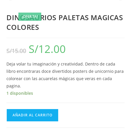
DINOSAURIOS PALETAS MAGICAS
¡OFERTA!
COLORES
S/
12.00
S/
15.00
Deja volar tu imaginación y creatividad. Dentro de cada
libro encontraras doce divertidos posters de unicornio para
colorear con las acuarelas mágicas que veras en cada
pagina.
1 disponibles
AÑADIR AL CARRITO