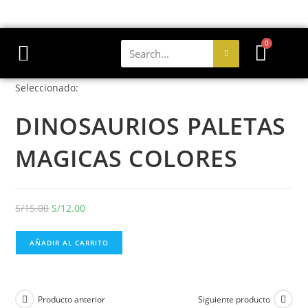
0
Seleccionado:
DINOSAURIOS PALETAS
MAGICAS COLORES
S/
15.00
S/
12.00
AÑADIR AL CARRITO
Producto anterior
Siguiente producto