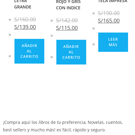
LETRA
TELA IMPRESA
ROJO Y GRIS
GRANDE
CON INDICE
S/
190.00
S/
160.00
S/
142.00
S/
165.00
S/
139.00
S/
115.00
LEER
MÁS
AÑADIR
AÑADIR
AL
AL
CARRITO
CARRITO
¡Compra aquí los
libros
de
tu
preferencia, Novelas, cuentos,
best sellers y mucho más! es fácil, rápido y seguro.